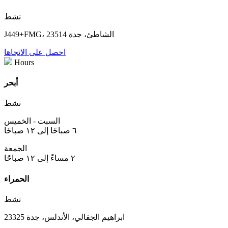
نشط
J449+FMG، الشاطئ، جدة 23514
احصل على الاتجاها
Hours
أبحر
نشط
السبت - الخميس
٦ صباحًا إلى ١٢ صباحًا
الجمعة
٢ مساءً إلى ١٢ صباحًا
الحمراء
نشط
ابراهيم الجفالي، الأندلس، جدة 23325