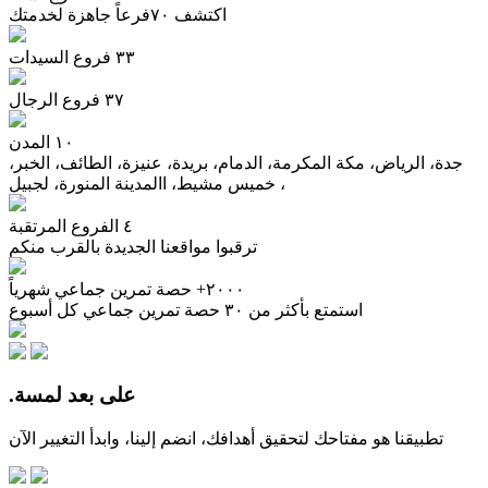
اكتشف ٧٠فرعاً جاهزة لخدمتك
٣٣
فروع السيدات
٣٧
فروع الرجال
١٠
المدن
جدة، الرياض، مكة المكرمة، الدمام، بريدة، عنيزة، الطائف، الخبر،
خميس مشيط، االمدينة المنورة، لجبيل ،
٤
الفروع المرتقبة
ترقبوا مواقعنا الجديدة بالقرب منكم
٢٠٠٠+
حصة تمرين جماعي شهرياً
استمتع بأكثر من ٣٠ حصة تمرين جماعي كل أسبوع
.على بعد لمسة
تطبيقنا هو مفتاحك لتحقيق أهدافك، انضم إلينا، وابدأ التغيير الآن